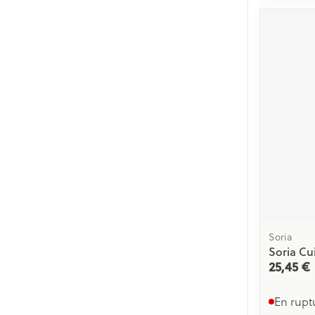
Cheveux
Piluliers et acc
Soins du visag
Taches de pigm
Peau sensible -
Peau mixte
Peau terne
Afficher plus
Soria
Soria Cu
25,45 €
Ronflement
En rupt