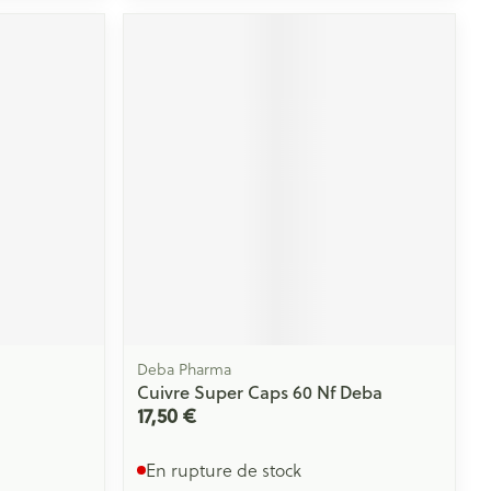
Yeux
s
Afficher plus
ti-insectes
Senteur
Deba Pharma
Cuivre Super Caps 60 Nf Deba
17,50 €
CBD
En rupture de stock