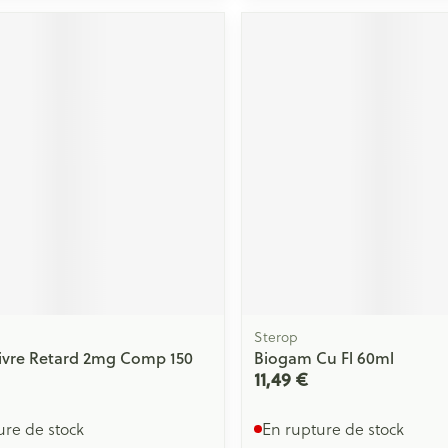
Massage
Afficher plus
Afficher plu
essoires
Masques chirurgique
e
Compléments
Répulsifs an
nutritionnels
entation
 peau irritée
Sterop
ivre Retard 2mg Comp 150
Biogam Cu Fl 60ml
11,49 €
Autobronzants
Rasage
ure de stock
En rupture de stock