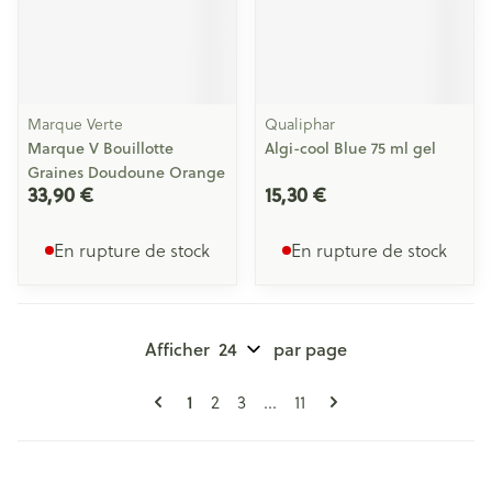
Marque Verte
Qualiphar
Marque V Bouillotte
Algi-cool Blue 75 ml gel
Graines Doudoune Orange
33,90 €
15,30 €
En rupture de stock
En rupture de stock
Afficher
par page
Pages
Vous lisez actuellement la page
Page
Page
Page
1
2
3
...
11