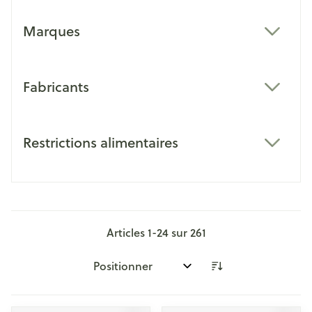
Marques
filter
Fabricants
filter
Restrictions alimentaires
filter
Articles
1
-
24
sur
261
Trier par: