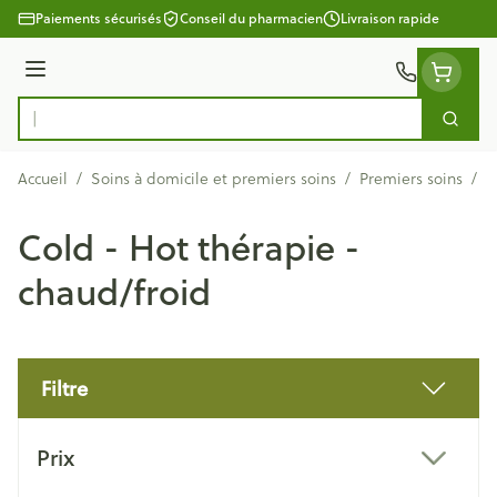
Aller au contenu
Paiements sécurisés
Conseil du pharmacien
Livraison rapide
Menu
Cherc
Rechercher
Accueil
/
Soins à domicile et premiers soins
/
Premiers soins
/
C
Cold - Hot thérapie -
chaud/froid
Filtre
Passer à la liste des produits
Prix
filter