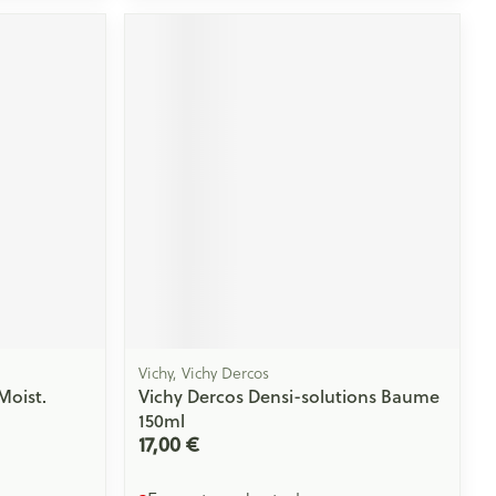
Yeux
s
Afficher plus
ti-insectes
Senteur
Vichy, Vichy Dercos
Moist.
Vichy Dercos Densi-solutions Baume
150ml
CBD
17,00 €