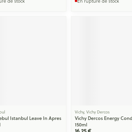
ure de stock
En rupture de stock
bul
Vichy, Vichy Dercos
Rebul Istanbul Leave In Apres
Vichy Dercos Energy Cond
l
150ml
16,25 €