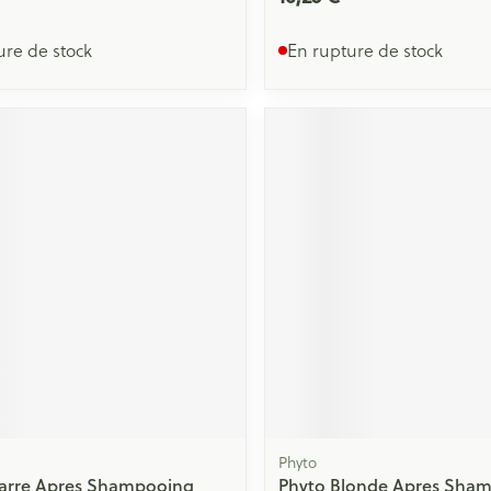
ure de stock
En rupture de stock
Phyto
arre Apres Shampooing
Phyto Blonde Apres Sha