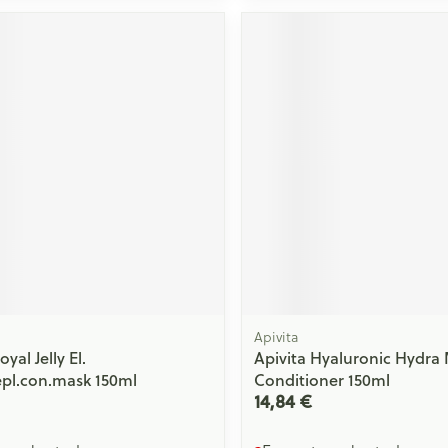
Massage
Afficher plus
Afficher plu
essoires
Masques chirurgique
e
Compléments
Répulsifs an
nutritionnels
entation
 peau irritée
Apivita
oyal Jelly El.
Apivita Hyaluronic Hydra 
epl.con.mask 150ml
Conditioner 150ml
Autobronzants
Rasage
14,84 €