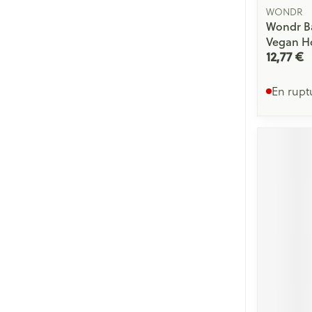
WONDR
Wondr B
Vegan H
12,77 €
En rupt