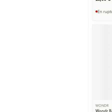
En rupt
WONDR
Wondr B