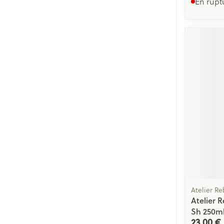
En rupt
Atelier Re
Atelier 
Sh 250m
23,00 €