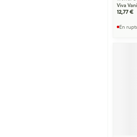
Viva Vani
12,77 €
En rupt