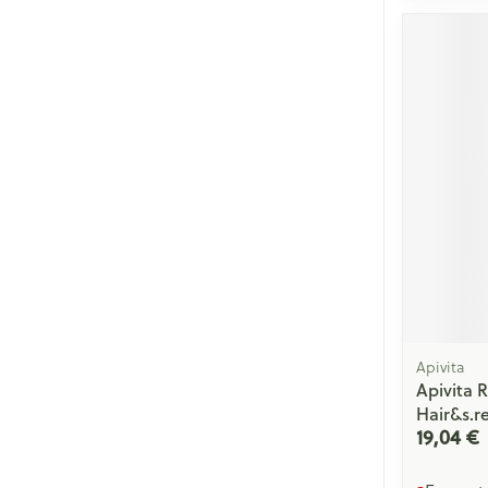
Cheveux
Piluliers et acc
Soins du visag
Taches de pigm
Peau sensible -
Peau mixte
Peau terne
Afficher plus
Apivita
Apivita R
Hair&s.r
Ronflement
19,04 €