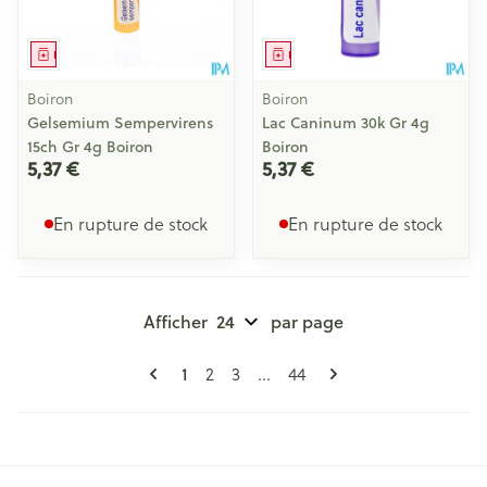
Médicament
Médicament
Boiron
Boiron
Gelsemium Sempervirens
Lac Caninum 30k Gr 4g
15ch Gr 4g Boiron
Boiron
5,37 €
5,37 €
En rupture de stock
En rupture de stock
Afficher
par page
Pages
Vous lisez actuellement la page
Page
Page
Page
1
2
3
...
44