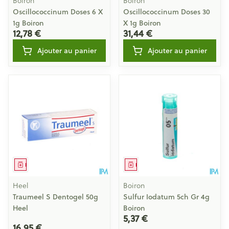
Boiron
Boiron
Oscillococcinum Doses 6 X
Oscillococcinum Doses 30
1g Boiron
X 1g Boiron
12,78 €
31,44 €
Ajouter au panier
Ajouter au panier
Médicament
Médicament
Heel
Boiron
Traumeel S Dentogel 50g
Sulfur Iodatum 5ch Gr 4g
Heel
Boiron
5,37 €
16,95 €