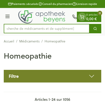
Diapositive 1 de 1
Aller au contenu
Paiements sécurisés
Conseil du pharmacien
Livraison rapide
0
0 articles
Menu
0,00 €
Recherche de médicament
Cherc
Rechercher
Accueil
/
Médicaments
/
Homeopathie
Homeopathie
Filtre
Articles
1
-
24
sur
1056