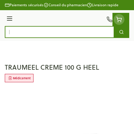
Aller au contenu
Paiements sécurisés
Conseil du pharmacien
Livraison rapide
Menu
Cherc
Rechercher
TRAUMEEL CREME 100 G HEEL
Médicament