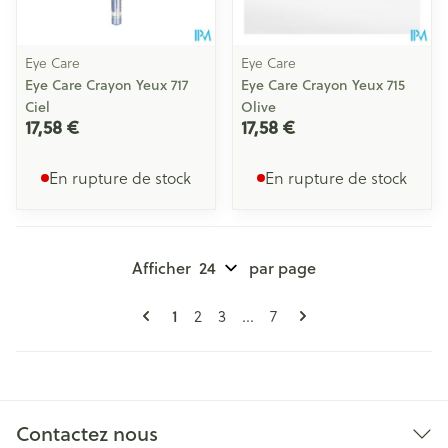
Eye Care
Eye Care
Eye Care Crayon Yeux 717
Eye Care Crayon Yeux 715
Ciel
Olive
17,58 €
17,58 €
En rupture de stock
En rupture de stock
Afficher
par page
Pages
Vous lisez actuellement la page
Page
Page
Page
1
2
3
...
7
Contactez nous