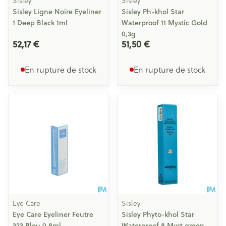
Sisley
Sisley
Sisley Ligne Noire Eyeliner
Sisley Ph-khol Star
1 Deep Black 1ml
Waterproof 11 Mystic Gold
0,3g
52,17 €
51,50 €
En rupture de stock
En rupture de stock
Eye Care
Sisley
Eye Care Eyeliner Feutre
Sisley Phyto-khol Star
323 Bleu 0,8ml
Waterproof 8 Myst.green