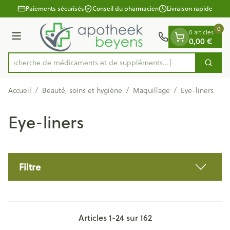
Diapositive 1 de 1
Aller au contenu
Paiements sécurisés
Conseil du pharmacien
Livraison rapide
0
0 articles
Menu
0,00 €
Recherche de médicaments et de
Cherc
Rechercher
Accueil
/
Beauté, soins et hygiène
/
Maquillage
/
Eye-liners
Eye-liners
Filtre
Articles
1
-
24
sur
162