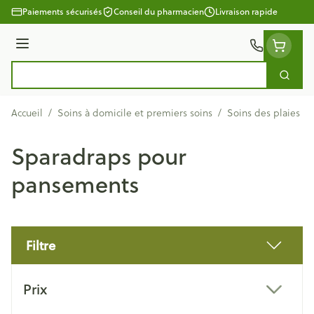
Aller au contenu
Paiements sécurisés
Conseil du pharmacien
Livraison rapide
Menu
Cherc
Rechercher
Accueil
/
Soins à domicile et premiers soins
/
Soins des plaies
/
Sparadraps pour
pansements
Filtre
Passer à la liste des produits
Prix
filter