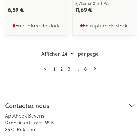
3,75cmx10m 1 P/s
6,59 €
11,69 €
En rupture de stock
En rupture de stock
Afficher
par page
Pages
Vous lisez actuellement la page
Page
Page
Page
1
2
3
...
8
Contactez nous
Apotheek Beyens
Dronckaertstraat 68 B
8930
Rekkem