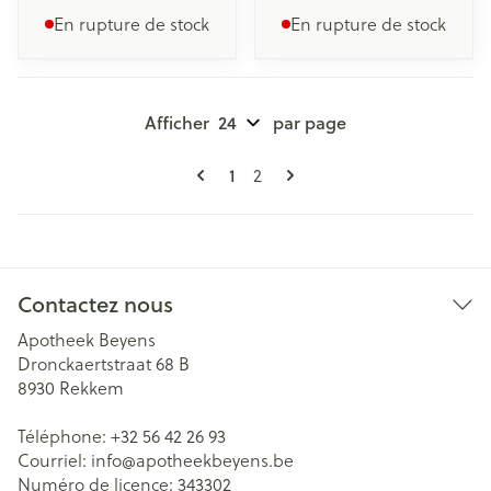
En rupture de stock
En rupture de stock
Afficher
par page
Pages
Vous lisez actuellement la page
Page
1
2
Contactez nous
Apotheek Beyens
Dronckaertstraat 68 B
8930
Rekkem
Téléphone:
+32 56 42 26 93
Courriel:
info@
apotheekbeyens.be
Numéro de licence:
343302