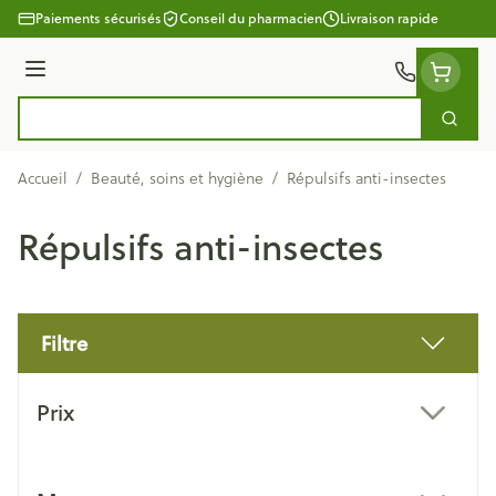
Aller au contenu
Paiements sécurisés
Conseil du pharmacien
Livraison rapide
Menu
Cherc
Rechercher
Accueil
/
Beauté, soins et hygiène
/
Répulsifs anti-insectes
Répulsifs anti-insectes
Filtre
Passer à la liste des produits
Prix
filter