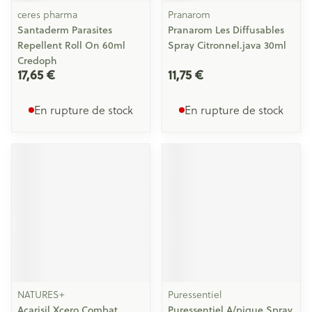
ceres pharma
Pranarom
Santaderm Parasites
Pranarom Les Diffusables
Repellent Roll On 60ml
Spray Citronnel.java 30ml
Credoph
17,65 €
11,75 €
En rupture de stock
En rupture de stock
NATURES+
Puressentiel
Acarisil Xcero Combat
Puressentiel A/pique Spray