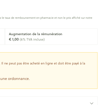
Os, muscles et articulations
s
anatomiques
apie
Phytothérapie
Afficher plus
s
Afficher plus
oiseaux
Soins des plaies
s
 le taux de remboursement en pharmacie et non le prix affiché sur notre
ins
Tests de diagnostic
Gorge et bouche
tress
Puces et tiques
Augmentation de la rémunération
€ 1,00
(6% TVA incluse)
Alcootest
Comprimés à sucer
Oreilles
hérapie -
uttes
Tensiomètre
Spray - solution
Bouche, gueule ou bec
aire
Bouchons d'oreilles
Test de cholestérol
nsements
Nettoyage des oreilles
l ne peut pas être acheté en ligne et doit être payé à la
Cardiofréquencemètre
 médicaux
Gouttes auriculaires
Afficher plus
s
e une ordonnance.
coagulant du
Matériel paramédical
Hémorroïdes