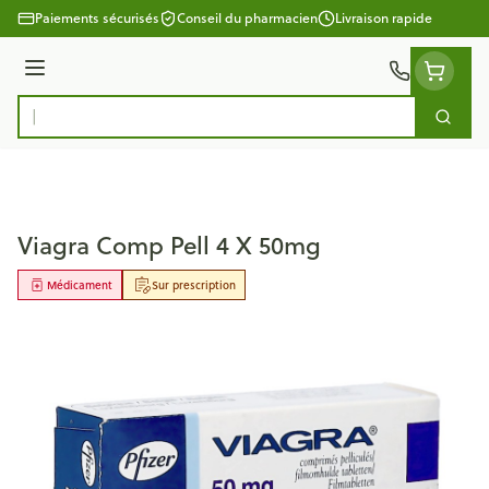
Aller au contenu
Paiements sécurisés
Conseil du pharmacien
Livraison rapide
Menu
Cherc
Rechercher
Viagra Comp Pell 4 X 50mg
Médicament
Sur prescription