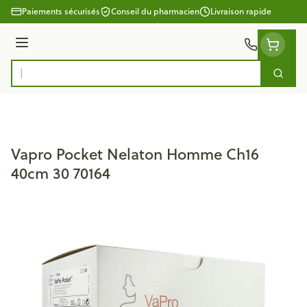
Aller au contenu
Paiements sécurisés
Conseil du pharmacien
Livraison rapide
Menu
Cherc
Rechercher
Vapro Pocket Nelaton Homme Ch16
40cm 30 70164