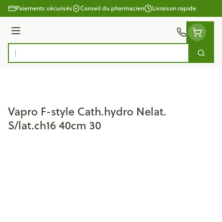
Aller au contenu
Paiements sécurisés
Conseil du pharmacien
Livraison rapide
Menu
Cherc
Rechercher
Vapro F-style Cath.hydro Nelat.
S/lat.ch16 40cm 30