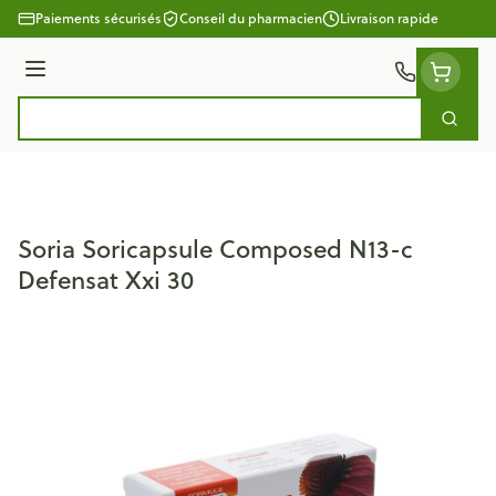
Aller au contenu
Paiements sécurisés
Conseil du pharmacien
Livraison rapide
Menu
Cherc
Rechercher
Soria Soricapsule Composed N13-c
Defensat Xxi 30