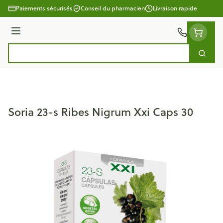
Aller au contenu
Paiements sécurisés
Conseil du pharmacien
Livraison rapide
Menu
Cherc
Rechercher
Soria 23-s Ribes Nigrum Xxi Caps 30