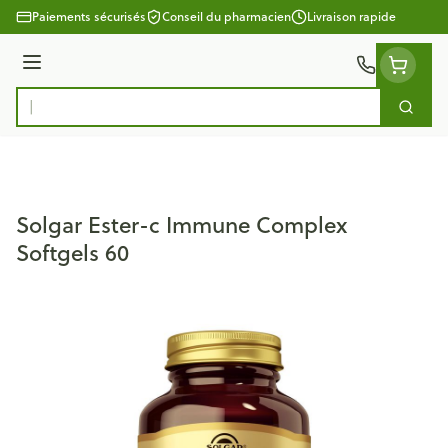
Aller au contenu
Paiements sécurisés
Conseil du pharmacien
Livraison rapide
Menu
Cherc
Rechercher
Solgar Ester-c Immune Complex
Softgels 60