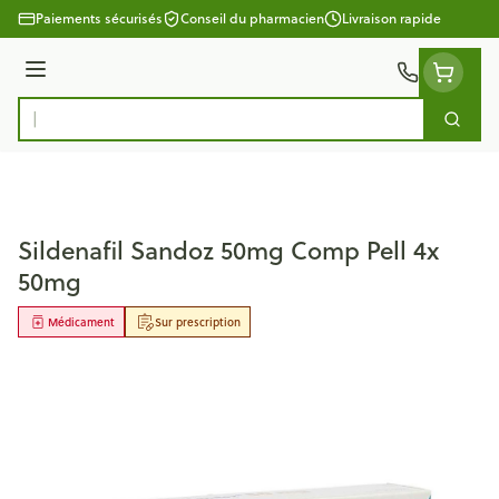
Aller au contenu
Paiements sécurisés
Conseil du pharmacien
Livraison rapide
Menu
Cherc
Rechercher
Sildenafil Sandoz 50mg Comp Pell 4x
50mg
Médicament
Sur prescription