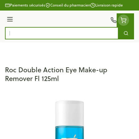
Aller au contenu
Paiements sécurisés
Conseil du pharmacien
Livraison rapide
Menu
Cherc
Rechercher
Roc Double Action Eye Make-up
Remover Fl 125ml