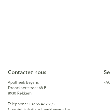
Cheveux
Piluliers et acc
Soins du visag
Taches de pigm
Peau sensible -
Peau mixte
Peau terne
Contactez nous
Se
Afficher plus
Apotheek Beyens
FA
Dronckaertstraat 68 B
8930
Rekkem
Ronflement
Téléphone:
+32 56 42 26 93
Courriel:
info@
apotheekbeyens.be