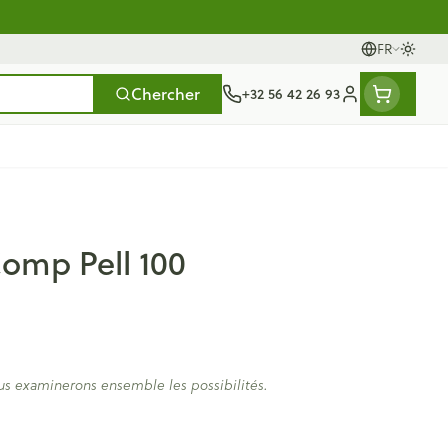
FR
Passer
Langues
Chercher
+32 56 42 26 93
Menu client
t
e
tielles
ts
fièvre
Mains
Nutrithérapie et bien-
Vue
Gemmothérapie
Incontinence
Chevaux
Minéraux, vitamines et
omp Pell 100
ts
être
toniques
s
orge
ants
Soins des mains
Alèses
Yeux
Minéraux
rticulations
Bas de contention
fièvre
 maternité
Hygiène des mains
Culottes d'incontinence
Nez
Vitamines
giene
Manucure & pédicure
Protections
ts - détox
Gorge
us examinerons ensemble les possibilités.
et compléments
Slips absorbants
nés
Os, muscles et articulations
s
anatomiques
apie
Phytothérapie
Afficher plus
s
Afficher plus