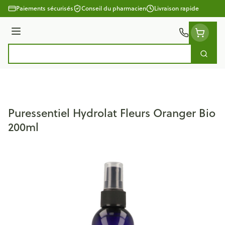
Aller au contenu
Paiements sécurisés
Conseil du pharmacien
Livraison rapide
Menu
Cherc
Rechercher
Puressentiel Hydrolat Fleurs Oranger Bio
200ml