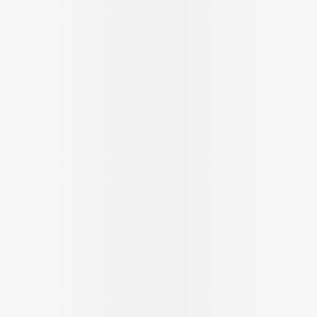
Massage
Afficher plus
Afficher plu
essoires
Masques chirurgique
e
Compléments
Répulsifs an
nutritionnels
entation
 peau irritée
Autobronzants
Rasage