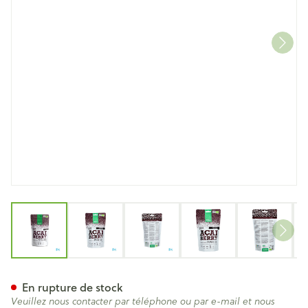
View larger image
View larger image
View larger image
View larger image
View lar
Purasana Vegan Poudre Baies
En rupture de stock
Veuillez nous contacter par téléphone ou par e-mail et nous