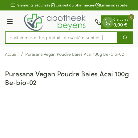
Diapositive 1 de 1
Aller au contenu
Paiements sécurisés
Conseil du pharmacien
Livraison rapide
0
0 articles
Menu
0,00 €
ez les vitamines et les produits de santé essentiels
Cherc
Rechercher
Accueil
/
Purasana Vegan Poudre Baies Acai 100g Be-bio-02
Purasana Vegan Poudre Baies Acai 100g
Be-bio-02