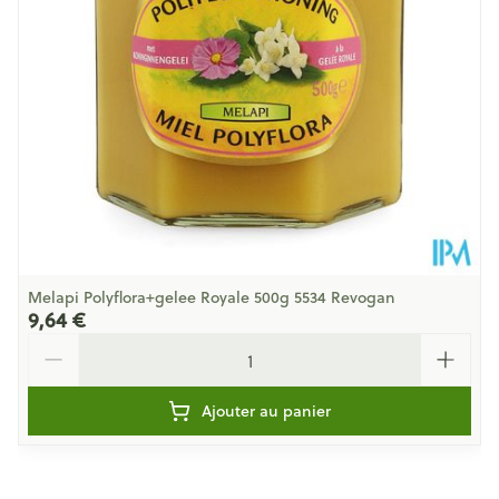
Paquet
Sel
0.16 g
Sans gluten, Sans lactose, Sans
Restrictions
Alimentaires
soja, Végétalien
Température ambiante (15°C -
Préservation
25°C)
Melapi Polyflora+gelee Royale 500g 5534 Revogan
9,64 €
Quantité
Ajouter au panier