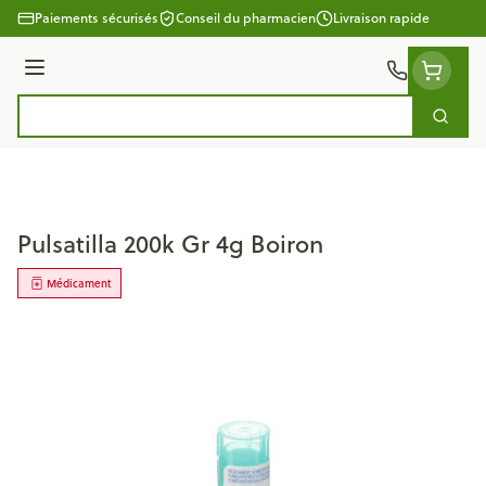
Aller au contenu
Paiements sécurisés
Conseil du pharmacien
Livraison rapide
Menu
Cherc
Rechercher
Pulsatilla 200k Gr 4g Boiron
Médicament