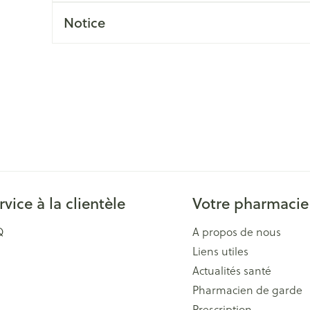
Massage
Afficher plus
Notice
Afficher plu
essoires
Masques chirurgique
e
Compléments
Répulsifs an
nutritionnels
entation
 peau irritée
rvice à la clientèle
Votre pharmacie
Q
A propos de nous
Liens utiles
Autobronzants
Rasage
Actualités santé
Pharmacien de garde
Prescription