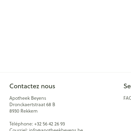
Cheveux
Piluliers et acc
Soins du visag
Taches de pigm
Peau sensible -
Peau mixte
Peau terne
Contactez nous
Se
Afficher plus
Apotheek Beyens
FA
Dronckaertstraat 68 B
8930
Rekkem
Ronflement
Téléphone:
+32 56 42 26 93
Courriel:
info@
apotheekbeyens.be