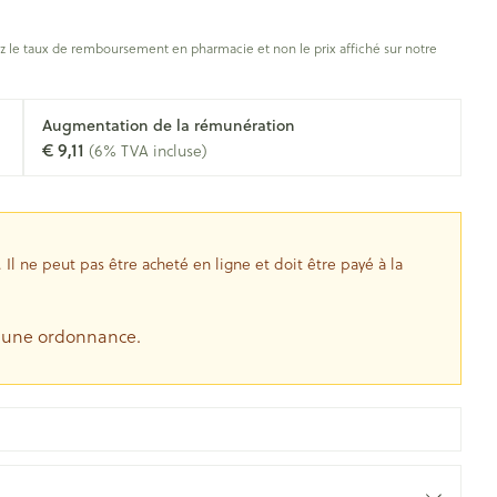
oiseaux
Soins des plaies
s
 le taux de remboursement en pharmacie et non le prix affiché sur notre
ins
Tests de diagnostic
Gorge et bouche
tress
Puces et tiques
Augmentation de la rémunération
Alcootest
Comprimés à sucer
€ 9,11
(6% TVA incluse)
Oreilles
hérapie -
uttes
Tensiomètre
Spray - solution
Bouche, gueule ou bec
aire
Bouchons d'oreilles
Test de cholestérol
nsements
Nettoyage des oreilles
Cardiofréquencemètre
l ne peut pas être acheté en ligne et doit être payé à la
 médicaux
Gouttes auriculaires
Afficher plus
s
e une ordonnance.
coagulant du
Matériel paramédical
Hémorroïdes
ie
Respiration et oxygène
olaire
Hygiène
ie
Salle de bains