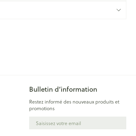
Yeux
s
Afficher plus
ti-insectes
Senteur
Bulletin d’information
Restez informé des nouveaux produits et
promotions
CBD
Adresse mail