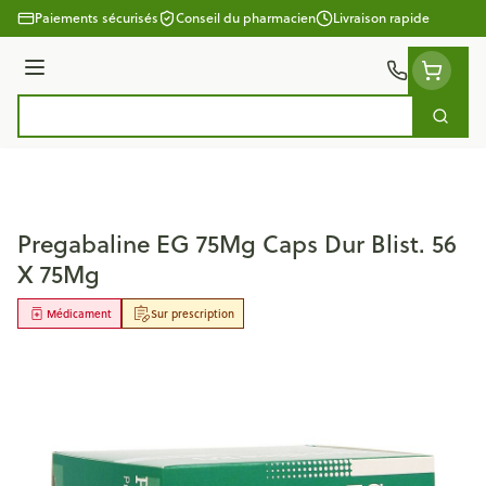
Aller au contenu
Paiements sécurisés
Conseil du pharmacien
Livraison rapide
Menu
Cherc
Rechercher
Pregabaline EG 75Mg Caps Dur Blist. 56
X 75Mg
Médicament
Sur prescription