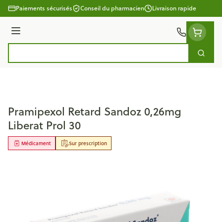
Aller au contenu
Paiements sécurisés
Conseil du pharmacien
Livraison rapide
Menu
Cherc
Rechercher
Pramipexol Retard Sandoz 0,26mg
Liberat Prol 30
Médicament
Sur prescription