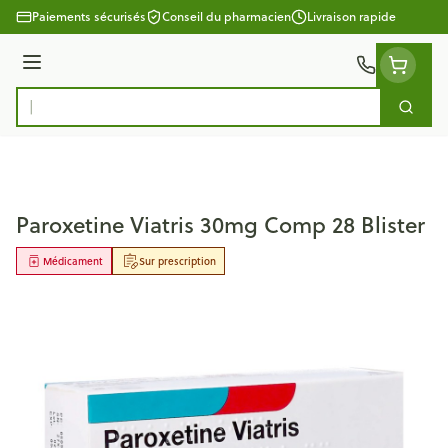
Aller au contenu
Paiements sécurisés
Conseil du pharmacien
Livraison rapide
Menu
Cherc
Rechercher
Paroxetine Viatris 30mg Comp 28 Blister
Médicament
Sur prescription