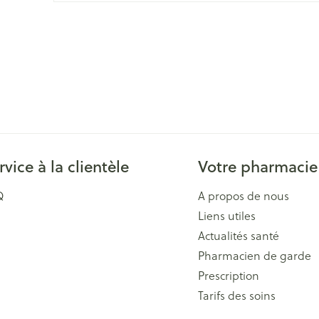
Massage
Afficher plus
Afficher plu
essoires
Masques chirurgique
e
Compléments
Répulsifs an
nutritionnels
entation
 peau irritée
rvice à la clientèle
Votre pharmacie
Q
A propos de nous
Liens utiles
Actualités santé
Pharmacien de garde
Autobronzants
Rasage
Prescription
Tarifs des soins