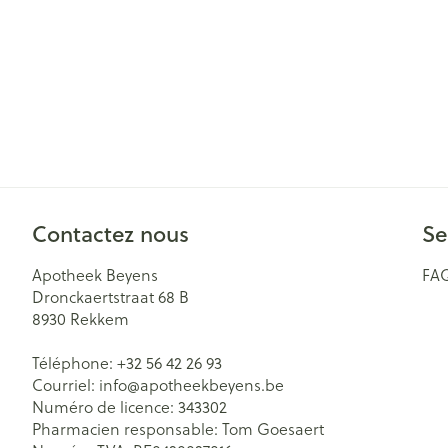
Cheveux
Piluliers et acc
Soins du visag
Taches de pigm
Peau sensible -
Contactez nous
Se
Peau mixte
Peau terne
Apotheek Beyens
FA
Dronckaertstraat 68 B
Afficher plus
8930
Rekkem
Téléphone:
+32 56 42 26 93
Courriel:
info@
apotheekbeyens.be
Ronflement
Numéro de licence:
343302
Pharmacien responsable:
Tom Goesaert