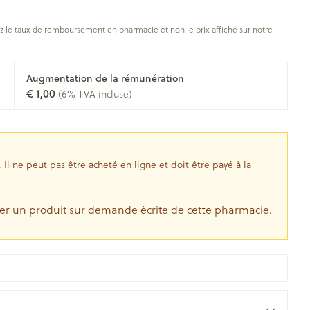
s
Afficher plus
oiseaux
Soins des plaies
s
 le taux de remboursement en pharmacie et non le prix affiché sur notre
ins
Tests de diagnostic
Gorge et bouche
tress
Puces et tiques
Augmentation de la rémunération
Alcootest
Comprimés à sucer
€ 1,00
(6% TVA incluse)
Oreilles
hérapie -
uttes
Tensiomètre
Bouche, gueule ou bec
Spray - solution
aire
Bouchons d'oreilles
Test de cholestérol
nsements
Nettoyage des oreilles
Cardiofréquencemètre
l ne peut pas être acheté en ligne et doit être payé à la
 médicaux
Gouttes auriculaires
Afficher plus
s
r un produit sur demande écrite de cette pharmacie.
coagulant du
Matériel paramédical
Hémorroïdes
ie
Respiration et oxygène
olaire
Hygiène
ie
Salle de bains