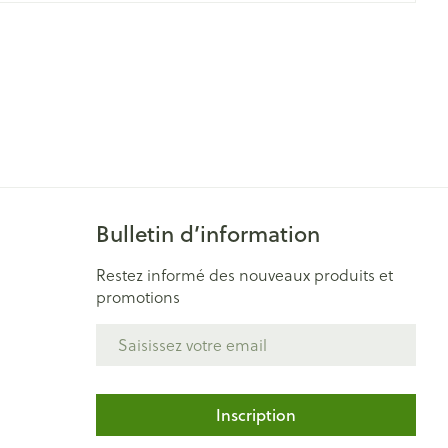
Yeux
s
Afficher plus
ti-insectes
Senteur
Bulletin d’information
Restez informé des nouveaux produits et
promotions
Adresse mail
CBD
Inscription