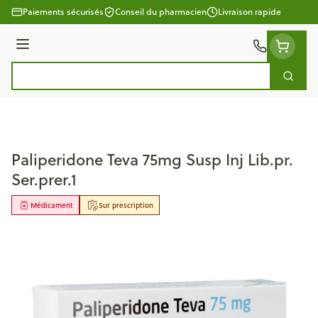
Aller au contenu
Paiements sécurisés
Conseil du pharmacien
Livraison rapide
Menu
Cherc
Rechercher
Paliperidone Teva 75mg Susp Inj Lib.pr.
Ser.prer.1
Médicament
Sur prescription