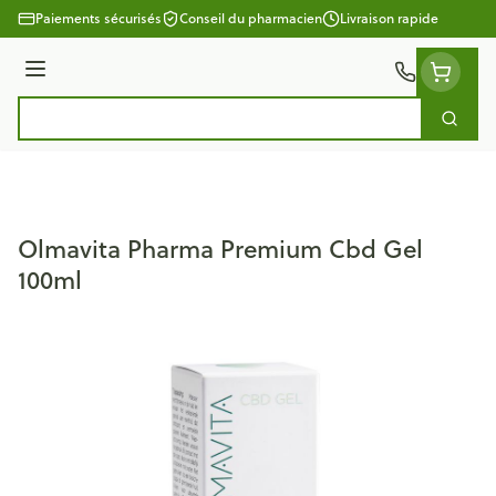
Aller au contenu
Paiements sécurisés
Conseil du pharmacien
Livraison rapide
Menu
Cherc
Rechercher
Olmavita Pharma Premium Cbd Gel
100ml