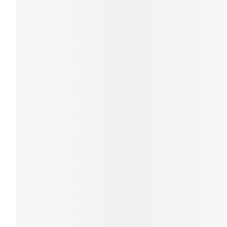
Cheveux
Piluliers et acc
Soins du visag
Taches de pigm
Peau sensible -
Peau mixte
Peau terne
Afficher plus
Ronflement