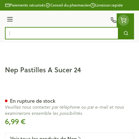
Aller au contenu
Paiements sécurisés
Conseil du pharmacien
Livraison rapide
Menu
Cherc
Rechercher
Nep Pastilles A Sucer 24
Nep Pastilles A Sucer 24
En rupture de stock
Veuillez nous contacter par téléphone ou par e-mail et nous
examinerons ensemble les possibilités.
6,99 €
Voir tous les produits de Nep