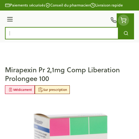
Aller au contenu
Paiements sécurisés
Conseil du pharmacien
Livraison rapide
Menu
Cherc
Rechercher
Mirapexin Pr 2,1mg Comp Liberation
Prolongee 100
Médicament
Sur prescription