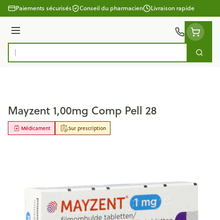
Aller au contenu
Paiements sécurisés
Conseil du pharmacien
Livraison rapide
Menu
Cherc
Rechercher
Mayzent 1,00mg Comp Pell 28
Médicament
Sur prescription