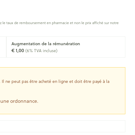
Os, muscles et articulations
s
anatomiques
apie
Phytothérapie
Afficher plus
s
Afficher plus
oiseaux
Soins des plaies
s
 le taux de remboursement en pharmacie et non le prix affiché sur notre
ins
Tests de diagnostic
Gorge et bouche
tress
Puces et tiques
Augmentation de la rémunération
€ 1,00
(6% TVA incluse)
Alcootest
Comprimés à sucer
Oreilles
hérapie -
uttes
Tensiomètre
Spray - solution
Bouche, gueule ou bec
aire
Bouchons d'oreilles
Test de cholestérol
nsements
Nettoyage des oreilles
l ne peut pas être acheté en ligne et doit être payé à la
Cardiofréquencemètre
 médicaux
Gouttes auriculaires
Afficher plus
s
e une ordonnance.
coagulant du
Matériel paramédical
Hémorroïdes