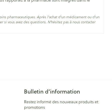
s (consulter la notice)
etit volume d'eau (assez pour recouvrir tout le
soins pharmaceutiques. Après l'achat d'un médicament ou d'un
r si vous avez des questions. N'hésitez pas à nous contacter
°C - 25°C)
'eau
nombre entier de comprimés, arrondir à l'unité
Bulletin d’information
Restez informé des nouveaux produits et
promotions