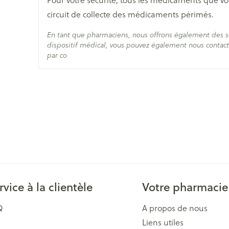
Le dosage dépend des autres médicaments associé
circuit de collecte des médicaments périmés.
Ingrédients Actifs
lamotrigine
Croquer les comprimés ou les dissoudre dans un p
En tant que pharmaciens, nous offrons également des 
dispositif médical, vous pouvez également nous contacte
Préservation
Température ambiante (15
comprimé) ou les avaler en entier avec un peu d
par co
Avec ou sans nourriture
Si la posologie calculée ne correspond pas à un 
inférieure
rvice à la clientèle
Votre pharmacie
Q
A propos de nous
Liens utiles