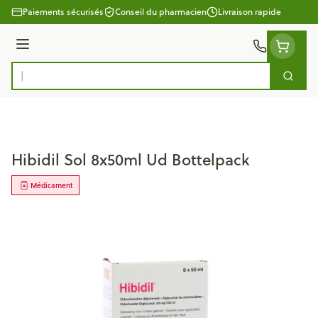
Aller au contenu
Paiements sécurisés
Conseil du pharmacien
Livraison rapide
Menu
Cherc
Rechercher
Hibidil Sol 8x50ml Ud Bottelpack
Médicament