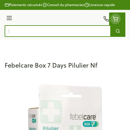
Aller au contenu
Paiements sécurisés
Conseil du pharmacien
Livraison rapide
Menu
Cherc
Rechercher
Febelcare Box 7 Days Pilulier Nf