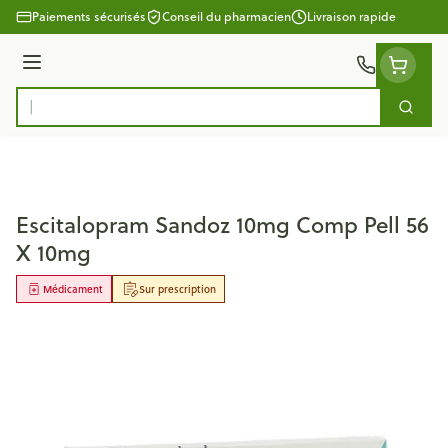
Aller au contenu
Paiements sécurisés
Conseil du pharmacien
Livraison rapide
Menu
Cherc
Rechercher
Escitalopram Sandoz 10mg Comp Pell 56
X 10mg
Médicament
Sur prescription