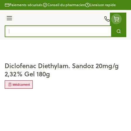
Aller au contenu
Paiements sécurisés
Conseil du pharmacien
Livraison rapide
Menu
Cherc
Rechercher
Diclofenac Diethylam. Sandoz 20mg/g
2,32% Gel 180g
Médicament