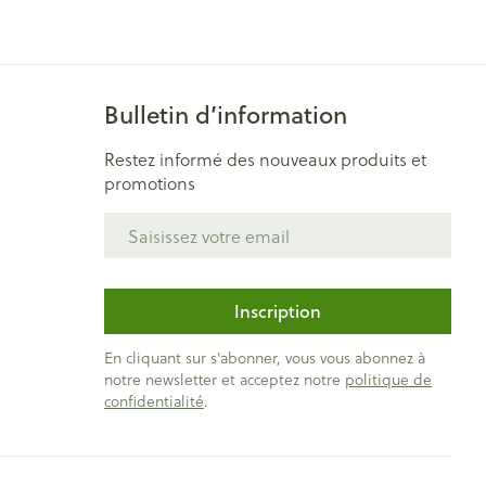
Yeux
s
Afficher plus
Bulletin d’information
ti-insectes
Senteur
Restez informé des nouveaux produits et
promotions
Adresse mail
Inscription
En cliquant sur s'abonner, vous vous abonnez à
notre newsletter et acceptez notre
politique de
confidentialité
.
CBD