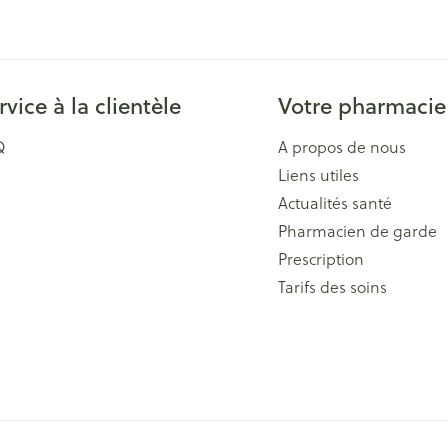
Massage
Afficher plus
Afficher plu
essoires
Masques chirurgique
rvice à la clientèle
Votre pharmacie
e
Compléments
Répulsifs an
nutritionnels
Q
A propos de nous
entation
Liens utiles
 peau irritée
Actualités santé
Pharmacien de garde
Prescription
Tarifs des soins
Autobronzants
Rasage