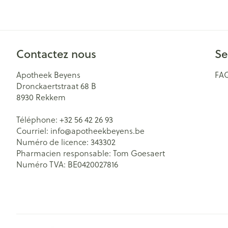
Cheveux
Piluliers et acc
Contactez nous
Se
Soins du visag
Apotheek Beyens
FA
Taches de pigm
Dronckaertstraat 68 B
8930
Rekkem
Peau sensible -
Peau mixte
Téléphone:
+32 56 42 26 93
Courriel:
info@
apotheekbeyens.be
Peau terne
Numéro de licence:
343302
Pharmacien responsable:
Tom Goesaert
Afficher plus
Numéro TVA:
BE0420027816
Ronflement