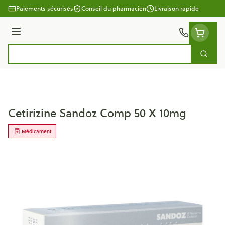
Aller au contenu
Paiements sécurisés
Conseil du pharmacien
Livraison rapide
Menu
Cherc
Rechercher
Cetirizine Sandoz Comp 50 X 10mg
Médicament