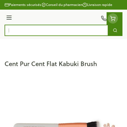
Aller au contenu
Paiements sécurisés
Conseil du pharmacien
Livraison rapide
Menu
Cherc
Rechercher
Cent Pur Cent Flat Kabuki Brush