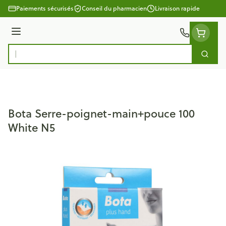
Aller au contenu
Paiements sécurisés
Conseil du pharmacien
Livraison rapide
Menu
Cherc
Rechercher
Bota Serre-poignet-main+pouce 100
White N5