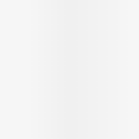
Massage
Afficher plus
Afficher plu
essoires
Masques chirurgique
e
Compléments
Répulsifs an
nutritionnels
entation
 peau irritée
Autobronzants
Rasage