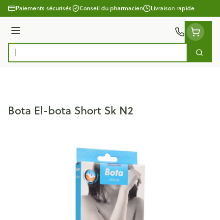
Aller au contenu
Paiements sécurisés
Conseil du pharmacien
Livraison rapide
Menu
Cherc
Rechercher
Bota El-bota Short Sk N2