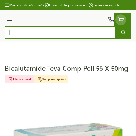
Aller au contenu
Paiements sécurisés
Conseil du pharmacien
Livraison rapide
Menu
Cherc
Rechercher
Bicalutamide Teva Comp Pell 56 X 50mg
Médicament
Sur prescription