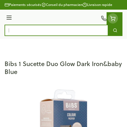
Aller au contenu
Paiements sécurisés
Conseil du pharmacien
Livraison rapide
Menu
Cherc
Rechercher
Bibs 1 Sucette Duo Glow Dark Iron&baby
Blue