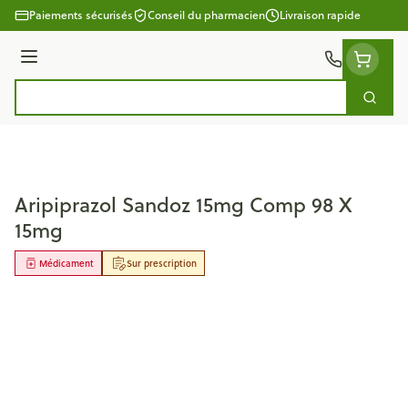
Aller au contenu
Paiements sécurisés
Conseil du pharmacien
Livraison rapide
Menu
Cherc
Rechercher
Aripiprazol Sandoz 15mg Comp 98 X
15mg
Médicament
Sur prescription