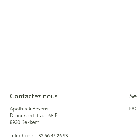
Cheveux
Piluliers et acc
Soins du visag
Taches de pigm
Peau sensible -
Peau mixte
Peau terne
Afficher plus
Contactez nous
Se
Apotheek Beyens
FA
Dronckaertstraat 68 B
Ronflement
8930
Rekkem
Téléphone:
+32 56 42 26 93