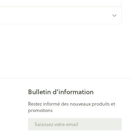
Yeux
s
Afficher plus
ti-insectes
Senteur
Bulletin d’information
Restez informé des nouveaux produits et
promotions
CBD
Adresse mail