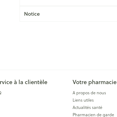
Massage
Afficher plus
Afficher plu
Notice
essoires
Masques chirurgique
e
Compléments
Répulsifs an
nutritionnels
entation
 peau irritée
rvice à la clientèle
Votre pharmacie
Q
A propos de nous
Liens utiles
Autobronzants
Rasage
Actualités santé
Pharmacien de garde