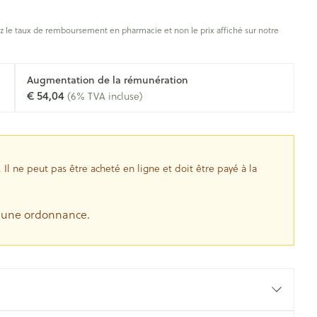
s
Afficher plus
oiseaux
Soins des plaies
s
 le taux de remboursement en pharmacie et non le prix affiché sur notre
ins
Tests de diagnostic
Gorge et bouche
tress
Puces et tiques
Augmentation de la rémunération
Alcootest
Comprimés à sucer
€ 54,04
(6% TVA incluse)
Oreilles
hérapie -
uttes
Tensiomètre
Bouche, gueule ou bec
Spray - solution
aire
Bouchons d'oreilles
Test de cholestérol
nsements
Nettoyage des oreilles
Cardiofréquencemètre
l ne peut pas être acheté en ligne et doit être payé à la
 médicaux
Gouttes auriculaires
Afficher plus
s
e une ordonnance.
coagulant du
Matériel paramédical
Hémorroïdes
ie
Respiration et oxygène
olaire
Hygiène
ie
Salle de bains