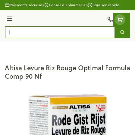
Aller au contenu
Paiements sécurisés
Conseil du pharmacien
Livraison rapide
Menu
Cherc
Rechercher
Altisa Levure Riz Rouge Optimal Formula
Comp 90 Nf