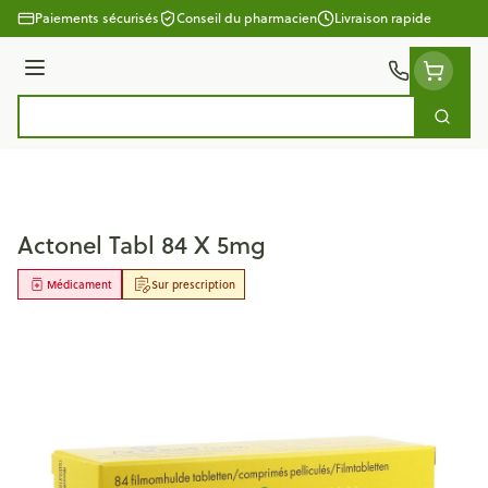
Aller au contenu
Paiements sécurisés
Conseil du pharmacien
Livraison rapide
Menu
Cherc
Rechercher
Actonel Tabl 84 X 5mg
Médicament
Sur prescription